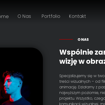
O Nas
Portfolio
Kontakt
ome
O NAS
Wspólnie z
wizję w obra
Specjalizujemy się w tw
treści wizualnych – od fil
animację. Działamy z pas
najwyższym poziomie, nie
projektu. Wszystko, czeg
komunikacji wizualnej, z