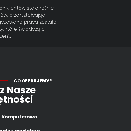
ch klientów stale rośnie.
ów, przekształcając
ngażowana praca została
y, które świadczą o
zeniu.
CO OFERUJEMY?
z Nasze
ętności
a Komputerowa
nie z powietrza