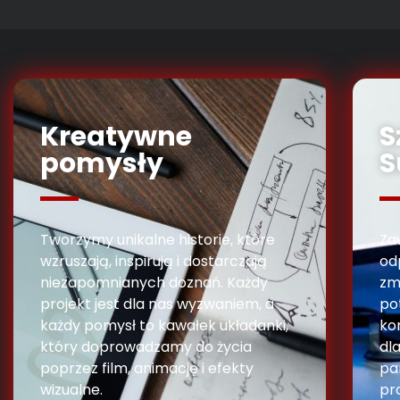
Kreatywne
S
pomysły
S
Tworzymy unikalne historie, które
Za
wzruszają, inspirują i dostarczają
od
niezapomnianych doznań. Każdy
zm
projekt jest dla nas wyzwaniem, a
po
każdy pomysł to kawałek układanki,
ko
który doprowadzamy do życia
dl
poprzez film, animację i efekty
pa
wizualne.
pro