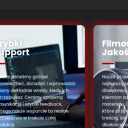
zybki
Film
upport
Jako
wsze jesteśmy gotowi
Nasze proje
powiedzieć, doradzić i wprowadzić
najlepszą j
iany dokładnie wtedy, kiedy ich
dźwiękową,
trzebujesz. Cenimy sprawną
klientom s
munikację i szybki feedback,
materiału. 
atego nasze wsparcie to realne
które przyk
rtnerstwo w trakcie całej
treścią, ale
dukcji.
dbałością o