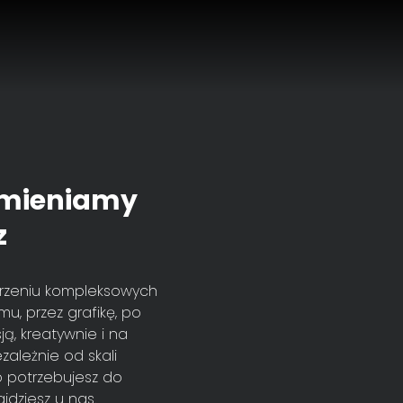
amieniamy
z
orzeniu kompleksowych
mu, przez grafikę, po
ją, kreatywnie i na
zależnie od skali
o potrzebujesz do
najdziesz u nas.