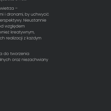
wietrza –
i i dronami, by uchwycić
perspektywy. Nieustannie
 pod względem
wnież kreatywnym,
h realizacji z każdym
ja do tworzenia
alnych oraz niezachwiany