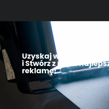
Uzyskaj wycenę
i Stwórz z nami najleps
reklamę!