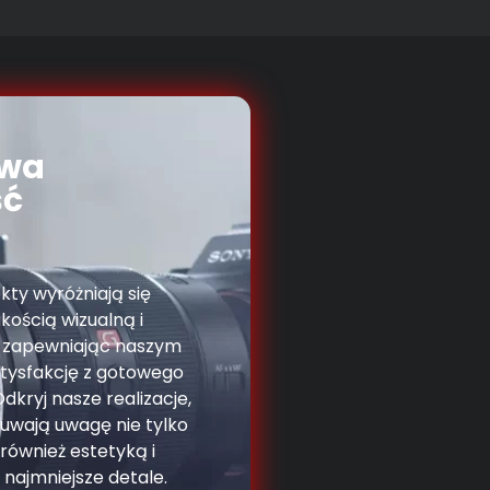
owa
ść
kty wyróżniają się
akością wizualną i
 zapewniając naszym
atysfakcję z gotowego
Odkryj nasze realizacje,
uwają uwagę nie tylko
 również estetyką i
 najmniejsze detale.